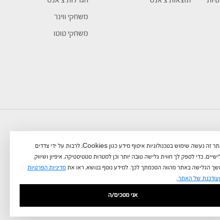
טיות
תוצאות צ’אנס
הגרלות צ’אנס
משחקי ווינר
משחקי טוטו
באתר זה נעשה שימוש בטכנולוגיות איסוף מידע כגון Cookies, לרבות על ידי צדדים
שיים, כדי לספק לך חווית גלישה טובה יותר וכן למטרות סטטיסטיקה, איפיון ושיווק.
ך הגלישה באתר מהווה הסכמתך לכך. למידע נוסף בנושא, ראו את
מדיניות הפרטיות
עודכנת של האתר
.
אני מסכים/ה