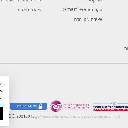
צור קשר
תנאי שימוש ומדיניות הפר
הקוד האתי של Smart
הצהרת נגישות
שליחת לוטו חכם
ות
שלי
המש
המ
ISO 90012015
©
כל הזכויות שמורות לחברת טוטוקארד 5 בע"מ הפועלת בכפוף לתקן