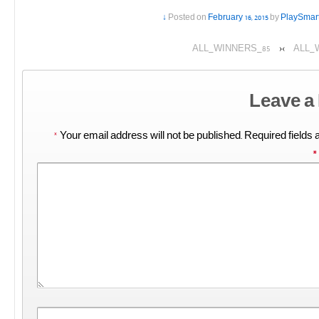
Posted on
February 16, 2015
by
PlaySmar
ALL_WINNERS_85
‹
›
ALL_
Leave a
*
Your email address will not be published.
Required fields
*