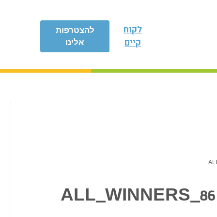
לקוח
להצטרפות
קיים
אלינו
AL
ALL_WINNERS_86