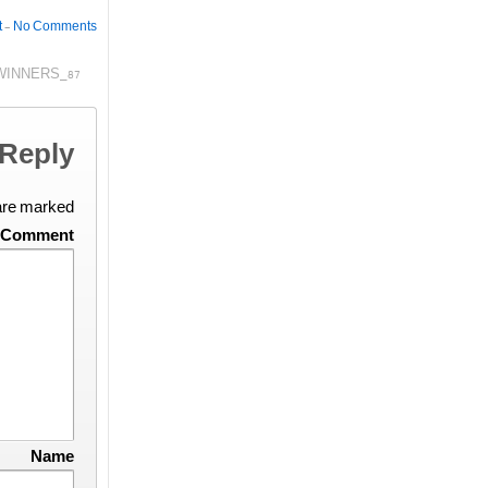
t
—
No Comments ↓
WINNERS_87
 Reply
 are marked
Comment
Name