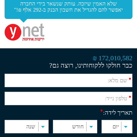
שלא האמין שיזכה. עותק שנשאר בידי החברה
יאפשר להם להגדיל את חשבון הבנק ב-292 אלף ₪!"
172,010,582 ₪
כבר חולקו ללקוחותינו, רוצה גם?
תאריך לידה: