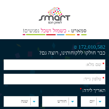
סמארט -
כשמזל ושכל
נפגשים!
172,010,582 ₪
כבר חולקו ללקוחותינו, רוצה גם?
תאריך לידה: