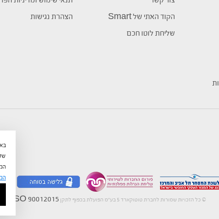
צור קשר
תנאי שימוש ומדיניות הפר
הקוד האתי של Smart
הצהרת נגישות
שליחת לוטו חכם
ות
שלי
המש
המ
ISO 90012015
©
כל הזכויות שמורות לחברת טוטוקארד 5 בע"מ הפועלת בכפוף לתקן