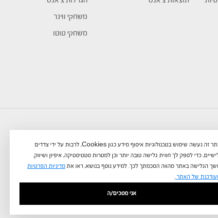
טיות
תוצאות צ’אנס
הגרלות צ’אנס
משחקי ווינר
משחקי טוטו
באתר זה נעשה שימוש בטכנולוגיות איסוף מידע כגון Cookies, לרבות על ידי צדדים
שיים, כדי לספק לך חווית גלישה טובה יותר וכן למטרות סטטיסטיקה, איפיון ושיווק.
ך הגלישה באתר מהווה הסכמתך לכך. למידע נוסף בנושא, ראו את
מדיניות הפרטיות
עודכנת של האתר
.
אני מסכים/ה