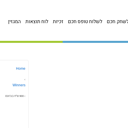
שחק חכם
לשלוח טופס חכם
זכיות
לוח תוצאות
המגזין
Home
›
Winners
›
900 ש”ח בצ’אנס