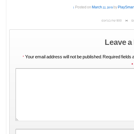
Posted on
March 22, 2015
by
PlaySmar
ם
›
‹
900 שח בצ’אנס
Leave a
*
Your email address will not be published.
Required fields
*