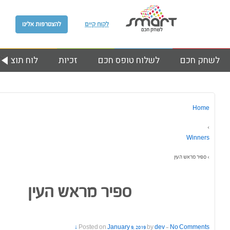
לקוח קיים
להצטרפות אלינו
לשחק חכם
לשלוח טופס חכם
זכיות
לוח תוצאות
Home
›
Winners
›
ספיר מראש העין
ספיר מראש העין
Posted on
January 9, 2019
by
dev
—
No Comments ↓