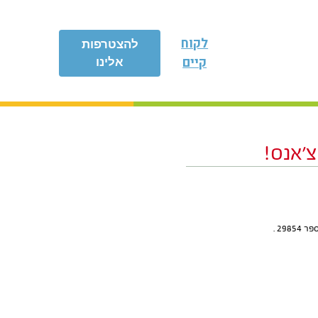
לקוח
להצטרפות
קיים
אלינו
’אנס!
29 .