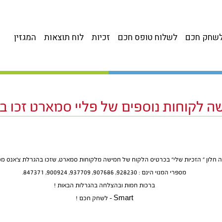
שחק חכם
לשלוח טופס חכם
זכיות
לוח תוצאות
המגזין
ה לקוחות נוספים של פליי סמארט זכו בצ
 חלון ” הזכיות שלי” בכרטיס הלקוח של חמישה מלקוחות סמארט, שזכו בהגרלת צ’אנס מספר 854
מספרי המנוי הינם : 928230, 907686, 937709, 900924, 847371.
ברכות חמות ובהצלחה בהגרלות הבאות !
Smart – לשחק חכם !