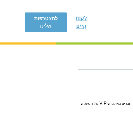
לקוח
להצטרפות
קיים
אלינו
קבלו את משפחת לוי שזכתה במסגרת הגרלת המועדון 2015 Smart VIprize , וקיבלה הקרנה פרטית לכל המשפחה והחברים באולם ה-VIP של הסינמה