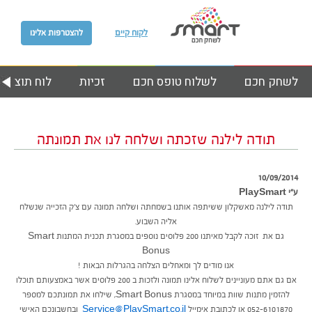
לקוח קיים
להצטרפות אלינו
לשחק חכם
לשלוח טופס חכם
זכיות
לוח תוצאות
תודה לילנה שזכתה ושלחה לנו את תמונתה
10/09/2014
ע״י PlaySmart
תודה לילנה מאשקלון ששיתפה אותנו בשמחתה ושלחה תמונה עם צ’ק הזכייה שנשלח
אליה השבוע.
גם את זוכה לקבל מאיתנו 200 פלוסים נוספים במסגרת תכנית המתנות Smart
Bonus
אנו מודים לך ומאחלים הצלחה בהגרלות הבאות !
אם גם אתם מעוניינים לשלוח אלינו תמונה ולזכות ב 200 פלוסים אשר באמצעותם תוכלו
להזמין מתנות שוות במיוחד במסגרת Smart Bonus, שילחו את תמונתכם למספר
052-6101870 או לכתובת אימייל
Service@PlaySmart.co.il
ובחשבונכם האישי