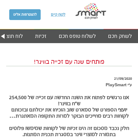
לקוח קיים
להצטרפות אלינו
לשחק חכם
לשלוח טופס חכם
זכיות
לוח תוצאות
פותחים שנה עם זכייה בווינר!
21/09/2020
ע״י PlaySmart
אנו נרגשים לפתוח את השנה החדשה עם זכייה של
254,500
ש”ח בווינר!
יועצי הספורט של סמארט שוב הוכיחו את יכולתם ובזכותם
לקוחות רבים מחייכים הבוקר למרות התקופה המאתגרת…
חלק נכבד מסכום זה הינו זכיות של לקוחות שמימשו פלוסים
בתמורה למוצרי ווינר במסגרת תכנית המתנות.