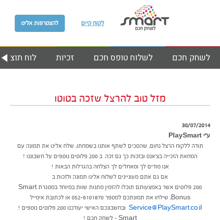
לקוח קיים
להצטרפות אלינו
לשחק חכם
לשלוח טופס חכם
זכיות
לוח תוצאות
מזל טוב להרצל שזכה בטוטו
30/07/2014
ע״י PlaySmart
תודה ללקוח הרצל נחום, שהסכים לשתף אותנו בשמחתו, שלח אלינו את תמונה עם
המחאת הזכייה בצ’אנס ובזכות כך גם זכה ב 200 פלוסים נוספים על חשבוננו !
אנו מודים לך ומאחלים לך הצלחה בהגרלות הבאות !
אם גם אתם מעוניינים לשלוח אלינו תמונה ולזכות ב
200 פלוסים אשר באמצעותם תוכלו להזמין מתנות שוות במיוחד במסגרת Smart
Bonus, שילחו את תמונתכם למספר 052-6101870 או לכתובת אימייל
Service@PlaySmart.co.il
ובחשבונכם האישי יעודכנו 200 פלוסים נוספים !
Smart – לשחק חכם !