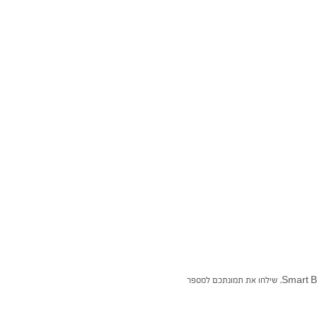
אם גם אתם מעוניינים לשלוח אלינו תמונה ולזכות ב 200 פלוסים אשר באמצעותם תוכלו להזמין מתנות שוות במיוחד במסגרת Smart Bonus, שילחו את תמונתכם למספר