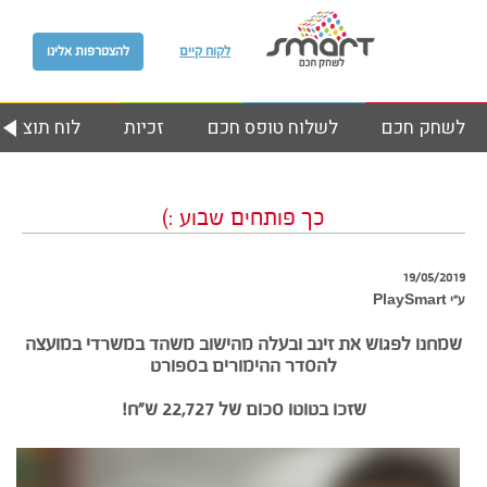
לקוח קיים
להצטרפות אלינו
לשחק חכם
לשלוח טופס חכם
זכיות
לוח תוצאות
כך פותחים שבוע :)
19/05/2019
ע״י PlaySmart
שמחנו לפגוש את זינב ובעלה מהישוב משהד במשרדי במועצה
להסדר ההימורים בספורט
שזכו בטוטו סכום של 22,727 ש”ח!