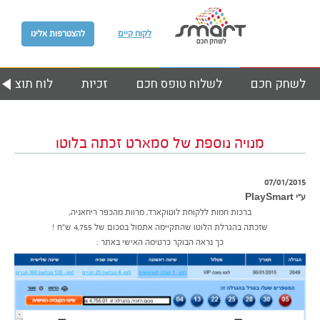
לקוח קיים
להצטרפות אלינו
לשחק חכם
לשלוח טופס חכם
זכיות
לוח תוצאות
מנויה נוספת של סמארט זכתה בלוטו
07/01/2015
ע״י PlaySmart
ברכות חמות ללקוחת לוטוקארד, מרוות מהכפר ריחאניה,
שזכתה בהגרלת הלוטו שהתקיימה אתמול בסכום של 4,755 ש”ח !
כך נראה הבוקר כרטיסה האישי באתר :