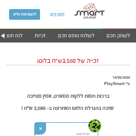
לקוח קיים
להצטרפות אלינו
לשחק חכם
לשלוח טופס חכם
זכיות
לוח תוצאות
זכייה של 3,580ש”ח בלוטו
14/05/2020
ע״י PlaySmart
ברכות חמות ללקוח סמארט, אמין מטייבה
שזכה בהגרלת הלוטו האחרונה ב- 3,580 ש”ח !