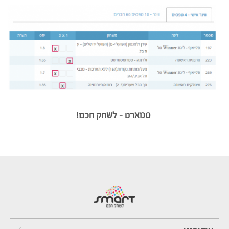
סמארט – לשחק חכם!