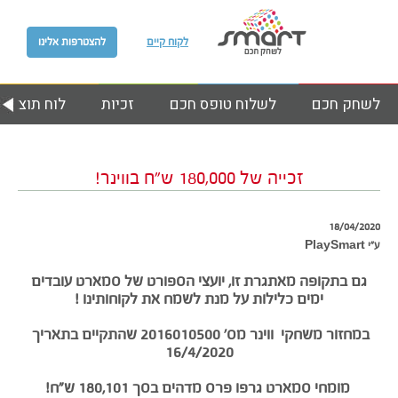
לקוח קיים
להצטרפות אלינו
לשחק חכם
לשלוח טופס חכם
זכיות
לוח תוצאות
זכייה של 180,000 ש”ח בווינר!
18/04/2020
ע״י PlaySmart
גם בתקופה מאתגרת זו, יועצי הספורט של סמארט עובדים
ימים כלילות על מנת לשמח את לקוחותינו !
במחזור משחקי ווינר מס’ 2016010500 שהתקיים בתאריך
16/4/2020
מומחי סמארט גרפו פרס מדהים בסך
180,101
ש”ח!