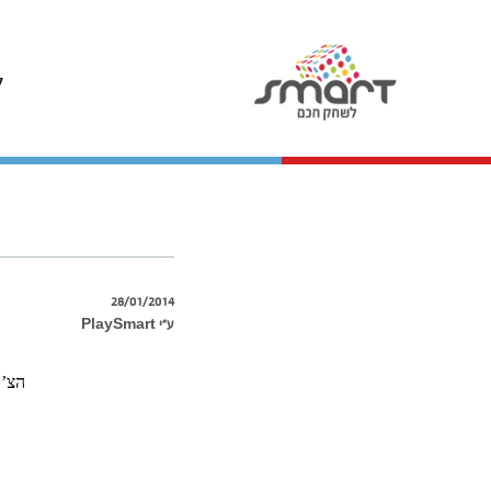
ל
28/01/2014
ע״י PlaySmart
הצ’אנס שהת