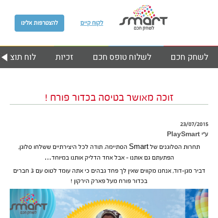
לקוח קיים
להצטרפות אלינו
לשחק חכם
לשלוח טופס חכם
זכיות
לוח תוצאות
זוכה מאושר בטיסה בכדור פורח !
23/07/2015
ע״י PlaySmart
תחרות הסלוגנים של Smart הסתיימה. תודה לכל היצירתיים ששלחו סלוגן,
הפתעתם גם אותנו – אבל אחד הדליק אותנו במיוחד…
דביר מגן-דוד, אנחנו מקווים שאין לך פחד גבהים כי אתה עומד לטוס עם 3 חברים
בכדור פורח מעל פארק הירקון !