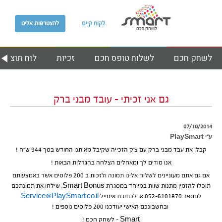
לקוח קיים
להצטרפות אלינו
לשחק חכם
לשלוח טופס חכם
זכיות
לוח תוצאות
גם אני זכיתי – עובד מבני ברק
07/10/2014
ע״י PlaySmart
קבלו את עבד מבני ברק עם צ’ק הזכייה שקיבל מאיתנו החודש בסך 944 ש”ח !
אנו מודים לך ומאחלים הצלחה בהגרלות הבאות !
אם גם אתם מעוניינים לשלוח אלינו תמונה ולזכות ב 200 פלוסים אשר באמצעותם
תוכלו להזמין מתנות שוות במיוחד במסגרת Smart Bonus, שילחו את תמונתכם
למספר 052-6101870 או לכתובת אימייל
Service@PlaySmart.co.il
ובחשבונכם האישי יעודכנו 200 פלוסים נוספים !
Smart – לשחק חכם !