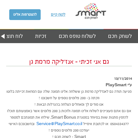
לקוח קיים
להצטרפות אלינו
לשחק חכם
לשלוח טופס חכם
זכיות
לוח תוצאות
גם אני זכיתי – אנז’ליקה מרמת גן
13/11/2014
ע״י PlaySmart
מגיעה תודה גם לאנז’ליקה מרמת גן ששלחה אלינו תמונה שלה עם המחאת זכייתה בלוטו
וזכתה ב- 200 פלוסים נוספים על חשבוננו !
אנו מודים לך ומאחלים הצלחה בהגרלות הבאות !
אם גם אתם מעוניינים לשלוח אלינו תמונה ולזכות ב 200 פלוסים אשר באמצעותם תוכלו
להזמין מתנות שוות במיוחד במסגרת Smart Bonus, שילחו את תמונתכם למספר
0504334377 או לכתובת אימייל
Service@PlaySmart.co.il
ובחשבונכם האישי
יעודכנו 200 פלוסים נוספים !
Smart – לשחק חכם !