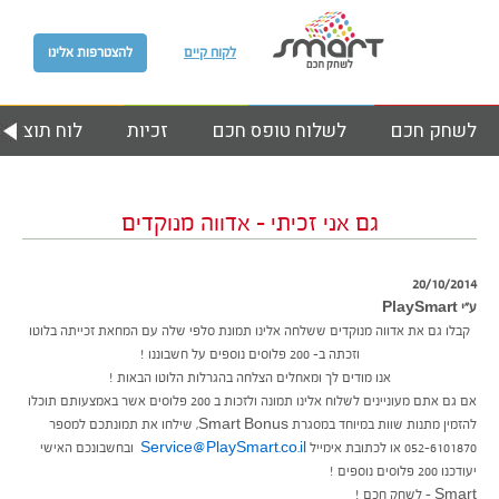
לקוח קיים
להצטרפות אלינו
לשחק חכם
לשלוח טופס חכם
זכיות
לוח תוצאות
גם אני זכיתי – אדווה מנוקדים
20/10/2014
ע״י PlaySmart
קבלו גם את אדווה מנוקדים ששלחה אלינו תמונת סלפי שלה עם המחאת זכייתה בלוטו
וזכתה ב- 200 פלוסים נוספים על חשבוננו !
אנו מודים לך ומאחלים הצלחה בהגרלות הלוטו הבאות !
אם גם אתם מעוניינים לשלוח אלינו תמונה ולזכות ב 200 פלוסים אשר באמצעותם תוכלו
להזמין מתנות שוות במיוחד במסגרת Smart Bonus, שילחו את תמונתכם למספר
052-6101870 או לכתובת אימייל
Service@PlaySmart.co.il
ובחשבונכם האישי
יעודכנו 200 פלוסים נוספים !
Smart – לשחק חכם !