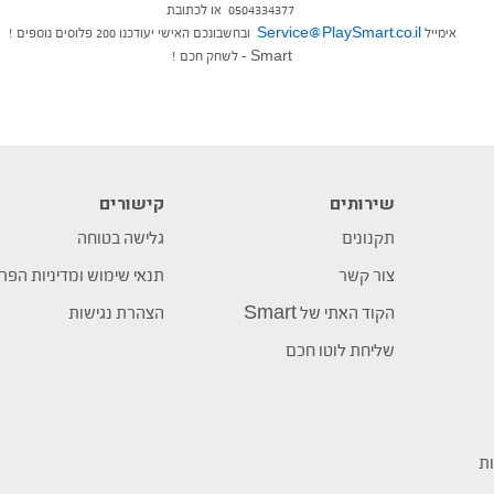
0504334377 או לכתובת
אימייל
Service@PlaySmart.co.il
ובחשבונכם האישי יעודכנו 200 פלוסים נוספים !
Smart – לשחק חכם !
שירותים
קישורים
תקנונים
גלישה בטוחה
צור קשר
תנאי שימוש ומדיניות הפר
הקוד האתי של Smart
הצהרת נגישות
שליחת לוטו חכם
ות