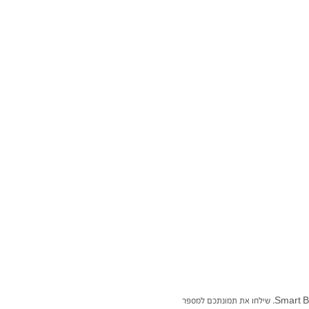
אם גם אתם מעוניינים לשלוח אלינו תמונה ולזכות ב 200 פלוסים אשר באמצעותם תוכלו להזמין מתנות שוות במיוחד במסגרת Smart Bonus, שילחו את תמונתכם למספר