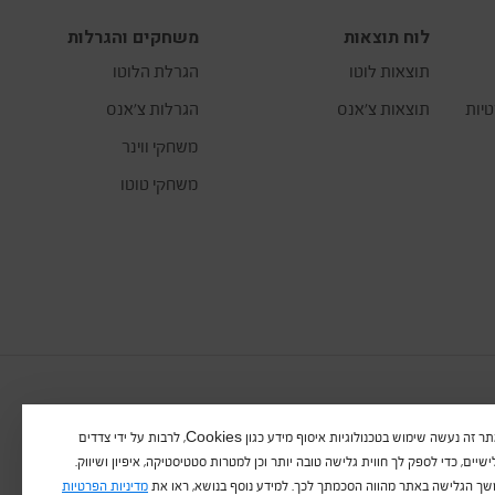
לוח תוצאות
משחקים והגרלות
תוצאות לוטו
הגרלת הלוטו
טיות
תוצאות צ’אנס
הגרלות צ’אנס
משחקי ווינר
משחקי טוטו
באתר זה נעשה שימוש בטכנולוגיות איסוף מידע כגון Cookies, לרבות על ידי צדדים
שיים, כדי לספק לך חווית גלישה טובה יותר וכן למטרות סטטיסטיקה, איפיון ושיווק.
ך הגלישה באתר מהווה הסכמתך לכך. למידע נוסף בנושא, ראו את
מדיניות הפרטיות