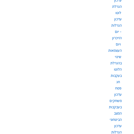
עדכון
הגרלת
לוטו
עדכון
הגרלות
– יום
הזיכרון
ויום
העצמאות
שינוי
בהגרלת
הלוטו
בעקבות
חג
פסח
עדכון
משחקים
בעבקבות
המצב
הביטחוני
עדכון
הגרלות