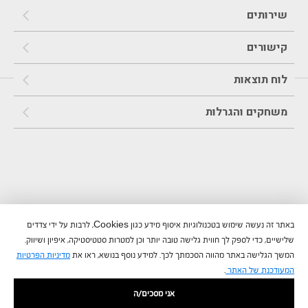
שירותים
קישורים
לוח תוצאות
משחקים והגרלות
באתר זה נעשה שימוש בטכנולוגיות איסוף מידע כגון Cookies, לרבות על ידי צדדים
שלישיים, כדי לספק לך חווית גלישה טובה יותר וכן למטרות סטטיסטיקה, איפיון ושיווק.
המשך הגלישה באתר מהווה הסכמתך לכך. למידע נוסף בנושא, ראו את
מדיניות הפרטיות
המעודכנת של האתר
.
אני מסכים/ה
©
כל הזכויות שמורות לחברת טוטוקארד 5 בע"מ הפועלת בכפוף לתקן
ISO 90012015