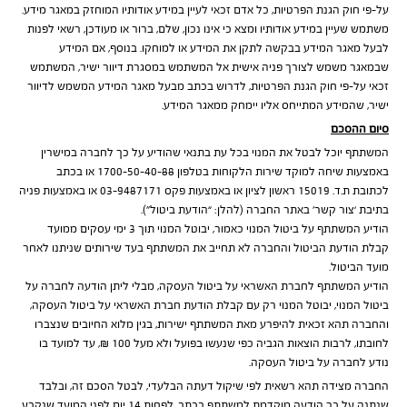
על-פי חוק הגנת הפרטיות, כל אדם זכאי לעיין במידע אודותיו המוחזק במאגר מידע.
משתמש שעיין במידע אודותיו ומצא כי אינו נכון, שלם, ברור או מעודכן, רשאי לפנות
לבעל מאגר המידע בבקשה לתקן את המידע או למוחקו. בנוסף, אם המידע
שבמאגר משמש לצורך פניה אישית אל המשתמש במסגרת דיוור ישיר, המשתמש
זכאי על-פי חוק הגנת הפרטיות, לדרוש בכתב מבעל מאגר המידע המשמש לדיוור
ישיר, שהמידע המתייחס אליו יימחק ממאגר המידע.
סיום ההסכם
המשתתף יוכל לבטל את המנוי בכל עת בתנאי שהודיע על כך לחברה במישרין
באמצעות שיחה למוקד שירות הלקוחות בטלפון 1700-50-40-88 או בכתב
לכתובת ת.ד. 15019 ראשון לציון או באמצעות פקס 03-9487171 או באמצעות פניה
בתיבת ‘צור קשר’ באתר החברה (להלן: “הודעת ביטול”).
הודיע המשתתף על ביטול המנוי כאמור, יבוטל המנוי תוך 3 ימי עסקים ממועד
קבלת הודעת הביטול והחברה לא תחייב את המשתתף בעד שירותים שניתנו לאחר
מועד הביטול.
הודיע המשתתף לחברת האשראי על ביטול העסקה, מבלי ליתן הודעה לחברה על
ביטול המנוי, יבוטל המנוי רק עם קבלת הודעת חברת האשראי על ביטול העסקה,
והחברה תהא זכאית להיפרע מאת המשתתף ישירות, בגין מלוא החיובים שנצברו
לחובתו, לרבות הוצאות הגביה כפי שנעשו בפועל ולא מעל 100 ₪, עד למועד בו
נודע לחברה על ביטול העסקה.
החברה מצידה תהא רשאית לפי שיקול דעתה הבלעדי, לבטל הסכם זה, ובלבד
שנתנה על כך הודעה מוקדמת למשתתף בכתב, לפחות 14 יום לפני המועד שנקבע