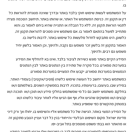
בו.
על המשתמש לעשות שימוש חוקי בלבד באתר ובדרך שאינה מנוגדת להוראות כל
דין או תקנון זה. כניסת המשתמש אל האתר, או שהותו באתר, תיחשב הסכמה מצידו
לתנאי הוראות תקנון זה, ללא כל הגבלה או התנייה שהיא ביחס לאמור בו, והוא
מתחייב לפעול בהתאם לאמור בו. אם משתמש אינו מסכים להוראות תקנון זה,
כלשונן, הינו מתבקש לחדול מלעשות כל שימוש באתר, לרבות גלישה בו.
האמור בתקנון זה בלשון זכר משמעו גם נקבה, ולהיפך, וכן האמור בלשון יחיד
משמעו גם רבים, ולהיפך.
המידע הקיים באתר מוגש כשירות לציבור בלבד, ואינו בא להחליף את המידע
במערכות סמארט. בכל מקרה של סתירה בין הנתונים באתר לבין הנתונים
הנמצאים במערכות סמארט, יקבעו אלו המצויים במערכות סמארט.
כמשתמש באתר ייחשב כל העושה שימוש כלשהו (פסיבי/אקטיבי) בעמודי האתר,
במידע שבו, בעיצובו, ברעיונותיו, בתכניו, לרבות בממשקיו השונים, בשלמותם ו/או
בחלקם. משתמש יחשב גם כל מי שמשתמש בחלקי מידע ו/או תוכן ו/או תוכנה ו/או
קבצים ו/או ממשקים שהגיעו אליו, אף אם הגיעו אליו לאחר עיבוד כלשהו ו/או
במנותק מהקשרם כפי שמופיע באתר.
על המידע המצוי באתר, הגישה של כל משתמש אליו והשימוש בו, יחולו אך ורק דיני
מדינת ישראל. מקום השיפוט הבלעדי והייחודי בגין כל דבר ועניין הנובע מתקנון זה
או מהאתר הוא בבתי משפט מוסמכים בתל אביב-יפו.
בעצם הצטרפותי לסמארט אני מסכים לכך כי הפרטים שלי יוכנסו למאגר המידע