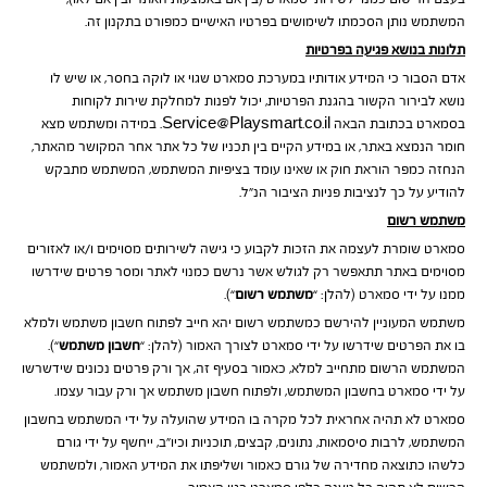
המשתמש נותן הסכמתו לשימושים בפרטיו האישיים כמפורט בתקנון זה.
תלונות בנושא פגיעה בפרטיות
אדם הסבור כי המידע אודותיו במערכת סמארט שגוי או לוקה בחסר, או שיש לו
נושא לבירור הקשור בהגנת הפרטיות, יכול לפנות למחלקת שירות לקוחות
בסמארט בכתובת הבאה Service@Playsmart.co.il. במידה ומשתמש מצא
חומר הנמצא באתר, או במידע הקיים בין תכניו של כל אתר אחר המקושר מהאתר,
הנחזה כמפר הוראת חוק או שאינו עומד בציפיות המשתמש, המשתמש מתבקש
להודיע על כך לנציבות פניות הציבור הנ”ל.
משתמש רשום
סמארט שומרת לעצמה את הזכות לקבוע כי גישה לשירותים מסוימים ו/או לאזורים
מסוימים באתר תתאפשר רק לגולש אשר נרשם כמנוי לאתר ומסר פרטים שידרשו
ממנו על ידי סמארט (להלן: “
משתמש
רשום
“).
משתמש המעוניין להירשם כמשתמש רשום יהא חייב לפתוח חשבון משתמש ולמלא
בו את הפרטים שידרשו על ידי סמארט לצורך האמור (להלן: “
חשבון משתמש
“).
המשתמש הרשום מתחייב למלא, כאמור בסעיף זה, אך ורק פרטים נכונים שידשרשו
על ידי סמארט בחשבון המשתמש, ולפתוח חשבון משתמש אך ורק עבור עצמו.
סמארט לא תהיה אחראית לכל מקרה בו המידע שהועלה על ידי המשתמש בחשבון
המשתמש, לרבות סיסמאות, נתונים, קבצים, תוכניות וכיו”ב, ייחשף על ידי גורם
כלשהו כתוצאה מחדירה של גורם כאמור ושליפתו את המידע האמור, ולמשתמש