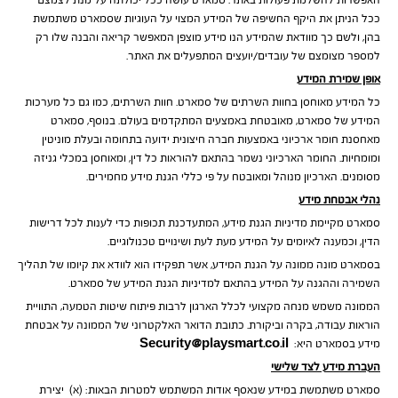
האפשרות להשלמת פעולות באתר. סמארט עושה ככל יכולתה על מנת לצמצם
ככל הניתן את היקף החשיפה של המידע המצוי על העוגיות שסמארט משתמשת
בהן, ולשם כך מוודאת שהמידע הנו מידע מוצפן המאפשר קריאה והבנה שלו רק
למספר מצומצם של עובדים/יועצים המתפעלים את האתר.
אופן שמירת המידע
כל המידע מאוחסן בחוות השרתים של סמארט. חוות השרתים, כמו גם כל מערכות
המידע של סמארט, מאובטחת באמצעים המתקדמים בעולם. בנוסף, סמארט
מאחסנת חומר ארכיוני באמצעות חברה חיצונית ידועה בתחומה ובעלת מוניטין
ומומחיות. החומר הארכיוני נשמר בהתאם להוראות כל דין, ומאוחסן במכלי גניזה
מסומנים. הארכיון מנוהל ומאובטח על פי כללי הגנת מידע מחמירים.
נהלי אבטחת מידע
סמארט מקיימת מדיניות הגנת מידע, המתעדכנת תכופות כדי לענות לכל דרישות
הדין, וכמענה לאיומים על המידע מעת לעת ושינויים טכנולוגיים.
בסמארט מונה ממונה על הגנת המידע, אשר תפקידו הוא לוודא את קיומו של תהליך
השמירה וההגנה על המידע בהתאם למדיניות הגנת המידע של סמארט.
הממונה משמש מנחה מקצועי לכלל הארגון לרבות פיתוח שיטות הטמעה, התוויית
הוראות עבודה, בקרה וביקורת. כתובת הדואר האלקטרוני של הממונה על אבטחת
מידע בסמארט היא:
Security@playsmart.co.il
העברת מידע לצד שלישי
סמארט משתמשת במידע שנאסף אודות המשתמש למטרות הבאות: (א) יצירת