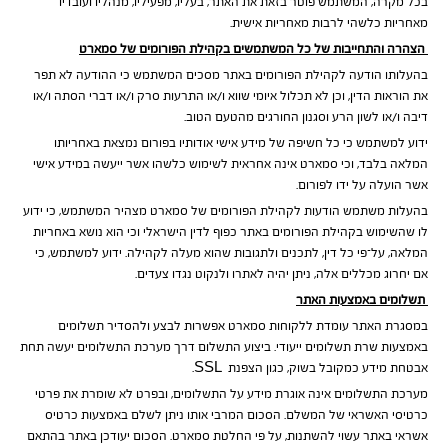
בכל מקרה, המשתמש פוטר בזאת את האתר, בעליו, מפעיליו, מנהליו ועובדיו
מאחריות כלשהי לרבות מאחריות אישית.
הצהרה והתחייבות של כל המשתמשים בקהילת הפורומים של סמארט
בהעלותו הודעה לקהילת הפורומים באתר מסכים המשתמש כי ההודעה לא תפר
את הוראות הדין, וכן לא תכלול איומי שווא ו/או התרעות סרק ו/או דברי הסתה ו/או
דיבה ו/או לשון הרע וסגנון החורגים מהטעם הטוב.
ידוע למשתמש כי כל חשיפה של מידע אישי אודותיו בפורום נמצאת באחריותו
המלאה בלבד, וכי סמארט אינה אחראית לשימוש כלשהו אשר ייעשה במידע אישי
אשר הועלה על ידו לפורום.
בהעלות משתמש הודעות לקהילת הפורומים של סמארט מצהיר המשתמש, כי ידוע
לו שהשימוש בקהילת הפורומים באתר כפוף לדין הישראלי וכי הוא נושא באחריות
המלאה, על־פי כל דין, לתכנים ולתגובות שהוא מעלה לקהילה. ידוע למשתמש, כי
אם יחרוג מכללים אלה, ניתן יהיה לאתרו ולנקוט נגדו צעדים.
תשלומים באמצעות האתר
במסגרת האתר עומדת ללקוחות סמארט אפשרות לבצע ולהסדיר תשלומים
באמצעות שרת תשלומים ייעודי. ביצוע התשלום דרך מערכת התשלומים יעשה תחת
אבטחת מידע כמקובל בשוק, כגון הצפנת SSL.
מערכת התשלומים אינה אוגרת מידע על התשלומים, ובפרט לא שומרת את פרטי
כרטיסי האשראי של המשלם. הסכום המרבי אותו ניתן לשלם באמצעות כרטיס
אשראי באתר עשוי להשתנות, על פי החלטת סמארט. הסכום יעודכן באתר בהתאם