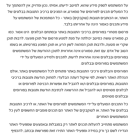
על המשתמש לספק מידע שהוא, למיטב ידיעתו, אמיתי, נכון ומדויק. אין להסתמך על
כל המעלים תכנים לפורומים של סמארט, או המגיבים ברכיב התגובות בבלוגים של
האתר, או הכותבים תגובות (טוקבקים) באתר – כל הסתמכות של המשתמש על
מידע ותכנים כאמור הינה על אחריותו בלבד.
פרסום מסחרי בפורומים, ברכיבי התגובות באתר ובמתחם הבלוגים הינו אסור. כמו
כן, סמארט עושה כמיטב יכולתה על מנת למנוע פרסום של תוכן פוגעני, לרבות תוכן
שקרי או מטעה, ולרבות תוכן המהווה לשון הרע, או תוכן הפוגע בפרטיותו, או בשמו
הטוב של אדם. עם זאת, סמארט אינה אחראית לתוכן ההודעות של המשתמשים
בפורומים ובבלוגים ואינה אחראית לדעות, לתכנים ולמידע המועלים על ידי
המשתמשים בפורומים ובבלוגים.
הפורומים והבלוגים ורכיבי התגובות באתר פתוחים לכל המשתמשים באתר, אולם
הנהלת האתר רשאית, לפי שיקול דעתה הבלעדי, למחוק הודעות ותגובות ברכיבי
התגובות, בפורומים ובבלוגים ו/או להגביל את אפשרות הכניסה לפורומים או
לבלוגים מסוימים ו/או להגביל את ההרשאה לכתיבת הודעות ותגובות בפורומים
ובבלוגים מסוימים.
כל התכנים המועלים על־ידי המשתמשים לפורומים של האתר, או לרכיב התגובות
בבלוגים של האתר, או לטוקבקים של האתר הם תכנים פומביים החשופים לעין כל
המשתמשים האחרים.
המשתמש מתחייב להעלות תכנים לאתר רק במגבלות ובאמצעים שמפעילי האתר
הגדירו לשם כך ורק במידה ומפעילי האתר התירו זאת מפורשות ובכתב; להכפיף