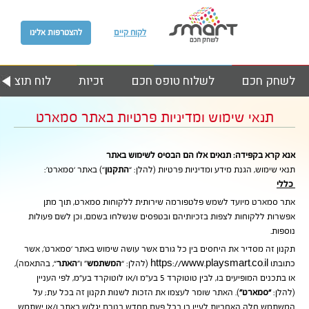
לקוח קיים
להצטרפות אלינו
לשחק חכם
לשלוח טופס חכם
זכיות
לוח תוצאות
תנאי שימוש ומדיניות פרטיות באתר סמארט
אנא קרא בקפידה: תנאים אלו הם הבסיס לשימוש באתר
תנאי שימוש, הגנת מידע ומדיניות פרטיות (להלן: “
התקנון
“) באתר ‘סמארט’:
כללי
אתר סמארט מיועד לשמש פלטפורמה שירותית ללקוחות סמארט, תוך מתן
אפשרות ללקוחות לצפות בזכיותיהם ובטפסים שנשלחו בשמם, וכן לשם פעולות
נוספות.
תקנון זה מסדיר את היחסים בין כל גורם אשר עושה שימוש באתר ‘סמארט’, אשר
כתובתו https://www.playsmart.co.il (להלן: “
המשתמש
” ו”
האתר
“, בהתאמה),
או בתכנים המופיעים בו, לבין טוטוקרד 5 בע”מ ו/או לוטוקרד בע”מ, לפי העניין
(להלן:
“סמארט”
). האתר שומר לעצמו את הזכות לשנות תקנון זה בכל עת; על
המשתמש חלה האחריות לעיין בו בכל פעם מחדש בטרם יגלוש באתר ו/או ישתמש