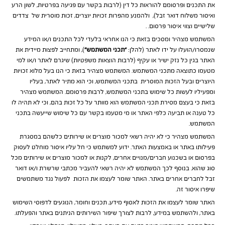
את התכנים ופרסומם להוראות כל דין (לרבות בקשר עם פגיעה בפרטיות, לשון הרע
ואיסור משלוח דואר זבל), ולהמנע מהפרות זכויות יוצרים, זכות מוסרית של צדדים
שלישיים וצווי איסור פרסום. .
המשתמש מצהיר ומסכים בזאת כי הנו אחראי בלעדי לכל התכנים ו/או המידע
שנמסרו/הועלו על ידו לאתר (להלן:
“תכני המשתמש”
), ומתחייב לפצות מיידית את
האתר בגין כל נזק ישיר או עקיף (לרבות הוצאות משפטיות) שיגרם לאתר ו/או למי
מטעמו כתוצאה מתכני המשתמש. המשתמש מצהיר בזאת כי הנו בעל מלוא זכויות
היוצרים ובעל הזכות המוסרית בתכני המשתמש, וכי הוא מתיר לאתר, בעליו
ומפעיליו לעשות כל שימוש בתכני המשתמש, לרבות פרסומם. המשתמש מצהיר
בזאת כי בעצם מסירת תכני המשתמש הוא מוותר על כל זכות בהם, וכי לא תהיה לו
כל טענה או תביעה כלפי האתר או מי מטעמו בקשר עם כל שימוש שייעשה בתכני
המשתמש.
המשתמש מצהיר כי לא יהיה רשאי למכור מוצרים או שירותים כלשהם במסגרת
פעילותו באתר או באמצעות האתר. ידוע למשתמש כי חל עליו איסור מוחלט לעסוק
בפרסום או בשכנוע חברים/מנויים אחרים, לקנות או למכור מוצרים או שירותים מכל
סוג שהוא. בנוסף לכך המשתמש לא יהיה רשאי להעביר מכתבי שרשרת ו/או דואר
זבל לחברים אחרים באתר. האתר שומר לעצמו את הזכות לפעול נגד משתמשים
שיפרו איסור זה.
האתר שומר לעצמו את הזכות לאסוף מידע, תכנים וחומר, הנוגעים לדפוסי השימוש
באתר, ולהשתמש במידע, לרבות לצורך שיפור השירותים הניתנים באתר והפעלתו.