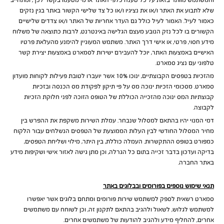
והמשתמש מוותר בזאת על כל טענה כלפי האתר או מי מטעמו בקשר לכך, ומתחייב
שלא לתבוע את האתר ו/או את נציגיו ו/או כל צד שלישי הקשור באתר בגין נזקים
כאמור לעיל. האמור לעיל כולל גם העדר אחריות של האתר ו/או צדדים שלישיים
הקשורים בו לכל נזק הנובע מעצם הגלישה באינטרנט, לרבות כתוצאה של משלוח
מידע חסוי, פרטי, או אישי דרך האתר. משתמש המעוניין להימנע מהעלאת פרטיו
האישיים באמצעות האתר, יוכל להעבירם ישירות לסמארט באמצעות יצירת קשר
טלפוני עם נציג סמארט.
מהזכיות בטפסים הקבוצתיים, ינוכו 10% אשר יועברו לטובת פעילות לקוחות מועדון
סמארט. מסכומי הזכיות ינוכה מס על פי תיקון לפקודת מס הכנסה ובזכיות
קבוצתיות המס ינוכה מהזכייה הכוללת של הטופס הזוכה לפני חלוקת הזכיות
לקבוצה.
דמי המנוי יהיו בהתאם למסלול שנבחר. עמלת השירות משקפת את ההפרש בין
מחיר המסלול החודשי לבין העלות הממוצעת של הטפסים הנשלחים עבור הלקוח
כמפורט בטופס ההתקשרות. העמלה כוללת, בין היתר, מילוי ושליחת הטפסים,
בדיקה ועדכון בדבר זכייה בתום כל הגרלה, וכן מתן גישה לאזור אישי ושקיפות מידע
באתר החברה.
תנאי שימוש נוספים בפורומים ובבלוגים באתר
סמארט רשאית לספק למשתמש שירות פורומים ומתחם בלוגים אשר יאפשרו
למשתמש לגלוש, לשאול ולהגיב בהתאם לתקנון זה, וכן לשוחח עם משתמשים
אחרים, להחליף מידע ולהגיב להודעות של משתמשים אחרים.