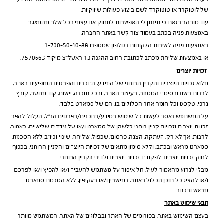
של לוטוקרד או טוטוקרד לשם ביצוע פעולות שיווקיות.
עוד מובהר בזאת כי תינתן לי האפשרות למחוק את עצמי בכל שלב מהמאגר
באמצעות פניה בכתב בעמוד צור קשר באתר החברה,
באמצעות פניה לשירות הלקוחות בטלפון שמספרו 1-700-50-40-88
או באמצעות שליחת מכתב לכתובת רחוב ההגנה 13 ראשל”צ מיקוד 7570663.
זכויות יוצרים
מלוא זכויות היוצרים והקניין הרוחני של המידע, התכנים והפרטים המופיעים באתר,
לרבות בשם ובסימני המסחר, בעיצוב האתר, ובכל תוכנה, יישום, קוד מחשב, קובץ
גרפי, טקסט וכל חומר אחר הכלולים בו, הם של סמארט בלבד.
על המשתמש נאסר לעשות כל שימוש במידע/בתכנים/בפרטים הנ”ל, העלול להפר
זכויות יוצרים וזכויות קניין רוחני כלשהן של סמארט ו/או של צדדים שלישיים, כאמור,
לרבות, אך לא רק, העתקה, הצגה, פרסום, שכפול, שליחה, שינוי וכיו”ב ללא הסכמת
סמארט מראש ובכתב, וללא סימון מתאים של זכויות היוצרים והקניין הרוחני, בכפוף
לחוק זכויות יוצרים, לפקודת זכויות יוצרים ולדיני הקניין הרוחני.
מבלי לגרוע מהאמור לעיל, חל איסור על משתמש להעביר ו/או להפיץ ו/או לפרסם
ו/או להציג כל תוכן הכלול באתר, במישרין ו/או בעקיפין, ללא הסכמת סמארט
מראש ובכתב.
תנאי שימוש באתר
בעצם השימוש באתר, בפורומים של האתר ובבלוגים של האתר, המשתמש מוותר