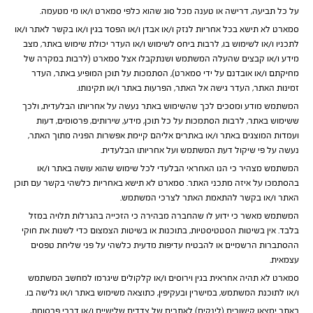
על כל תביעה, דרישה או טענה מכל סוג שהוא כלפי סמארט ו/או מי מטעמה.
סמארט לא תישא בכל אחריות לנזק ו/או אבדן ו/או הפסד בגין ו/או בקשר לאתר ו/או
לתכניו ו/או לשימוש בו, לרבות ביחס לשימוש ו/או העדר יכולת שימוש באתר, מצב
מידע ו/או קבצים שהעלה המשתמש ושנתקבלו אצל סמארט (לרבות במקרה של
מחיקתם ו/או אובדנם על ידי סמארט), הסתמכות על תוכן המופיע באתר, העדר
זמינות האתר, העדר גישה אל האתר, הפרעות באתר ו/או תקינותו.
המשתמש מודע ומסכים לכך שהשימוש באתר נעשה על אחריותו הבלעדית, ולכך
ששימוש באתר, לרבות הסתמכות על כל תוכן, מידע, שירותים, פרסומים, דעות
ועמדות המוצגים באתר ו/או באתרים אליהם קיימת אפשרות הפניה מתוך האתר,
נעשה על פי שיקול דעת המשתמש ועל אחריותו הבלעדית.
המשתמש מצהיר כי הנו האחראי הבלעדי לכל שימוש שהוא עושה באתר ו/או
בהסתמכו על איזה מתכני האתר. סמארט לא תישא באחריות כלשהי בקשר עם תוכן
האתר ו/או בקשר להתאמת האתר לצרכי המשתמש.
המשתמש מאשר כי ידוע לו שהחברה מבהירה כי הזכייה בהגרלות תלויה במזל
בלבד. אין בשיטות הסטטיסטיות, בתוכנות או בשיטות הצמצום כדי לשנות את חוקי
ההסתברות הרשמיים או להבטיח עדיפות מדעית כלשהי על פני שליחת טפסים
עצמאית.
סמארט לא תהיה אחראית בגין וירוסים ו/או קלקולים שיגרמו למחשב המשתמש
ו/או לתוכנת המשתמש, במישרין ובעקיפין, כתוצאה משימוש באתר ו/או גלישה בו.
באתר ימצאו קישורים (לינקים) לאתרים של צדדים שלישיים ו/או דברי פרסומת,