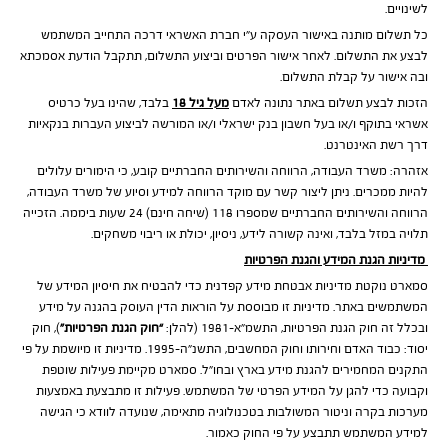
לשינויים.
כל תשלום מותנה באישור העסקה ע”י חברת האשראי דרכה התחייב המשתמש
לבצע את התשלום. לאחר אישור הפרטים וביצוע התשלום, תתקבל הודעת אסמכתא
ובה אישור על קבלת התשלום.
הזכות לבצע תשלום באתר נתונה לאדם
מעל גיל 18
בלבד, שהינו בעל כרטיס
אשראי בתוקף ו/או בעל חשבון בנק ישראלי ו/או המורשה לביצוע העברות בנקאיות
דרך רשת האינטרנט.
אזהרה: משרד העבודה, הרווחה והשירותים החברתיים קובע, כי הימורים עלולים
להיות ממכרים. ניתן ליצור קשר עם מוקד הרווחה למידע וסיוע של משרד העבודה,
הרווחה והשירותים החברתיים שמספרו 118 (שיחה חינם) 24 שעות ביממה. הזכייה
תלויה במזל בלבד, ואינה קשורה לידע, ניסיון, יכולת או ריבוי משחקים.
מדיניות הגנת המידע והגנת הפרטיות
סמארט נוקטת מדיניות אבטחת מידע קפדנית כדי להבטיח את חיסיון המידע של
המשתמשים באתר. מדיניות זו מבוססת על הוראות הדין העוסק בהגנה על מידע
ובכלל זה חוק הגנת הפרטיות, התשמ”א-1981 (להלן:
“חוק הגנת הפרטיות”
), חוק
יסוד: כבוד האדם וחירותו וחוק המחשבים, התשנ”ה-1995. מדיניות זו מיושמת על פי
התקנים המחמירים להגנת מידע בארץ ובחו”ל. סמארט מקיימת פעילות שוטפת
וקבועה כדי להגן על המידע הפרטי של המשתמש. פעילות זו מתבצעת באמצעות
מערכות בקרה וניטור המשולבות בטכנולוגיה מתאימה, שנועדה לוודא כי הגישה
למידע המשתמש תתבצע על פי החוק כאמור.