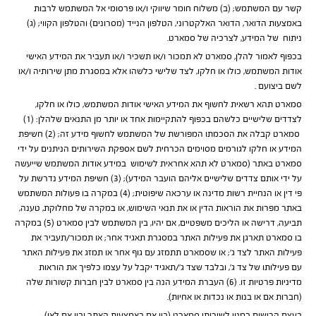
קשר עם המשתמש; (ב) משלוח חומר שיווקי ו/או פרסומי אל המשתמש לרבות
באמצעות הדואר, הדואר האלקטרוני, הטלפון הנייד (מסרונים) והטלפון הקווי; (ג)
ניתוח של המידע, לצרכיה של סמארט.
בכפוף לאמור להלן, סמארט לא תמכור ו/או תשכיר ו/או תעביר את המידע האישי
אודות המשתמש, כולו או חלקו, לצד שלישי כלשהו אלא במסגרת מתן שירותיה ו/או
לשם ביצועם .
סמארט תהא רשאית לחשוף את המידע האישי אודות המשתמש, כולו או חלקו,
לצדדים שלישיים כלשהם בכפוף להתקיימות אחד או יותר מן התנאים שלהלן: (1)
סמארט קבלה את הסכמתו המפורשת של המשתמש לחשוף מידע זה; (2) חשיפת
המידע או חלקו לגורמים מסוימים הכרחית לשם אספקת השירותים הניתנים על ידי
סמארט באתר (סמארט לא תהא אחראית לשימוש במידע אודות המשתמש שייעשה
על ידי אותם צדדים שלישיים אליהם הועבר המידע); (3) חשיפת המידע נדרשת על
פי דין או הנחיית רשות מדינה או ערכאה שיפוטית; (4) במקרה בו פעולות המשתמש
באתר מפרות את הוראות הדין או את תנאי השימוש, או במקרה של מחלוקת, טענה,
תביעה, דרישה או הליכים משפטיים, אם יהיו, בין המשתמש לבין סמארט (5) במקרה
בו סמארט תארגן את פעילות האתר במסגרת תאגיד אחר; או תמכור/תעביר את
פעילות האתר לצד ג’; או שסמארט תתמזג עם גוף אחר או תמזג את פעילות האתר
עם פעילותו של צד ג’, ובלבד שצד ג’/תאגיד יקבל על עצמו כלפיך את הוראות
מדיניות פרטיות זו. (6) העברת המידע הנה בין סמארט לבין חברות קשורות שלה
(חברות אם או בנות או נכדות או אחיות).
בעצם הרישום כמנוי לשירותי סמארט (בין אם באמצעות האתר ובין אם לאו),