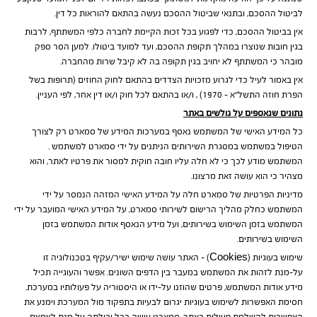
לביטול ההסכם, ובתנאי שביטול ההסכם נעשה בהתאם להוראות כל דין.
אין בביטול ההסכם, כדי לפגוע בכל זכות הקיימת לחברה כלפי המשתתף, לרבות
בגין חובות שנוצרו במהלך תקופת ההסכם, ועד למועד ביטולו. למען הסר ספק
מובהר כי המשתתף לא יחויב בגין תקופה בה לא קיבל שרות מהחברה.
אין באמור לעיל כדי לגרוע מזכויות הצדדים בהתאם לחוק החוזים (תרופות בשל
הפרת חוזה התשל״א – 1970) , ו/או בהתאם לכל חוק ו/או דין אחר, לפי העניין.
נתונים שנאספים על גולשים באתר
כל המידע האישי של המשתמש נאסף במערכות המידע של סמארט רק לצורך
הטיפול במשתמש במסגרת השירותים הניתנים על ידי סמארט למשתמש .
המשתמש מודע לכך כי לא חלה עליו חובה חוקית למסור את פרטיו לאתר, והוא
מצהיר כי הוא עושה זאת מרצונו.
מדיניות הפרטיות של סמארט חלה על המידע האישי המזהה הנמסר על ידי
המשתמש כחלק מהליך הרישום לשירותי סמארט, על המידע האישי המועבר על ידי
המשתמש בזמן השימוש בשירותים, ועל מידע הנאסף אודות המשתמש בזמן
השימוש בשירותים.
שימוש בעוגיות (Cookies) – האתר עושה שימוש ישיר/עקיף בטכנולוגיה זו
על-מנת לזהות את המשתמש במעבר בין הדפים השונים. אפשר והעוגייה תכיל
מידע אודות המשתמש, פרטים שהוזנו על-ידו או היסטוריה על פעולותיו במערכת.
חסימת האפשרות לשימוש בעוגיות יגרום לבעיות בתפקוד מול המערכת וימנע את