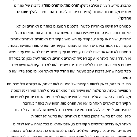
כתבות, מידע, הצעות וכיו”ב (להלן:
“פרסומת” או “פרסומות”
), לרבות של אתרים
אחרים ו/או חברות אחרות (שניהם ביחד וכל אחד מהם בנפרד להלן: “
אתרים
אחרים
“).
סמארט לא תישא באחריות כלשהי לתכנים המוצגים באתרים האחרים וכן לא
לאמור בתוכן הפרסומות שיופיעו באתר. המשתמש פוטר בזה את סמארט מכל
אחריות, ישירה או עקיפה, בקשר עם השימוש בקישורים האמורים לאתרים אחרים,
בקשר עם האמור באתרים האחרים עצמם ובקשר עם הפרסומות המופיעות באתר.
סמארט לא תהא אחראית לכל נזק, ישיר או עקיף, אשר ייגרם למשתמש עקב גישה
או העדר גישה לאתר או עקב הפנייה לאתרים אחרים. האמור לעיל נכון גם במקרה
שהמידע ו/או התכנים הכלולים באתר יהיו שגויים ו/או לא מדויקים ו/או משובשים
מכל סיבה שהיא, לרבות עקב מעשה ו/או מחדל של האתר ו/או מי ממפעיליו ו/או מי
מטעמו.
כמו כן, מובהר, כי אין לראות בקיומה של הפנייה לאתר אחר, או בקיומה של פרסומת
המופיעה באתר, כהמלצה ו/או אישור מצד סמארט ביחס לאתר האחר/לפרסומת
ו/או לחברה הקשורה אליהם ו/או למוצרים ו/או לשירותים הנמכרים. אין לפרש את
הקישורים לאתרים האחרים ו/או את הפרסומות המופיעות באתר כערובה
למהימנות, לדיוק או לשלמות המידע המצוי בהם. למשתמש לא תהיה כל טענה
כלפי סמארט בקשר לתוכן באתרים האחרים ו/או בקשר לפרסומות.
האתר ו/או צדדים שלישיים הקשורים בו, אינם אחראים בכל צורה שהיא לנזקים
אפשריים ישירים או עקיפים העלולים להגרם למשתמש כתוצאה מהגלישה באתר,