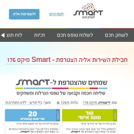
לקוח קיים
להצטרפות אלינו
לשחק חכם
לשלוח טופס חכם
זכיות
לוח תוצאות
חבילת השירות אליה הצטרפת – Smart מיקס 176