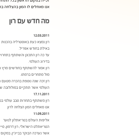
זכייה במקום הראשון בכל התחרויות שהיו
אנו מאחלים לו המון בהצלחה בה
מה חדש עם רון
12.03.2011
רון נמצא כעת באוסטרליה בהכנות
באילת בחודש אפריל.
עד כה רון התכונן והשתתף בתחרויו
בדירוג העולמי.
רון אמור להשתתף בחודשים מרץ ואפ
מול מתחרים ברמתו.
העולמי אשר תתקיים במולולובה ש
17.11.2011
רון משתתף בתחרות סבב עולמי בניו
אנו מאחלים המון הצלחה לרון.
11.09.2011
אליפות העולם בטריאתלון לנוער
הטריאתלט הישראלי, רון דרמון, סי
אשר נערכה הבוקר בבייג’ין, במקום 