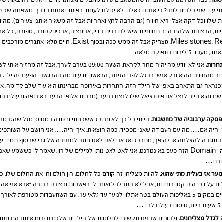
גור.
כבר השלמנו עם העובדה שהמשאבים שלנו מוגבלים ואנחנו קודם דואגים להוצאות של רון
י עוד שני כלבים למה? כי אנחנו כאלה. לא יכולנו לעמוד בפיתוי ואנחנו בדרך. משפחה שכז
ות שלו וכל דקה אצלי היא חוויה (גם הרבה לחץ ואחריות אבל זה משאיר אותנו צעירים), מה
Re
,
stones
, מצחיק אבל זה ממש ככה ובסוף Exist. חיים מ
חרות,
תר מהחוויה ההיא ורק אנשי ברזל, לפני הזינוק, הראשון יודעים מה ההרגשה. הפעם זה ילד, ר
כנראה גם התאהב באופי של הילד הזה. התחרות באירופה מבחינתו היא עוד שלב קדימה. א
 והוא חייב לנצל את פוטנציאל שלו לנצח בנוער (מרבית אלופי הנוער באירופה ובעולם הם
הייתי כל כך לא מרוכז ששכחתי מזוודה במטוס. מזל שהגרמנים 
Positive היא אפילו קנתה את ה- Domain הזה פעם באינטרנט. אני לאט לאט נותן למילים של רון, שאמר ל
מורת….
וער אז בעלית מתי שהוא.
ים עליו כי היה קטן במידות, אבל לא התבלבל ואמר לי בפשטות ובצורה ברורה “אבא אני אהיה
שעברה, קצת לפני גיל 18 הוא סיים במקום 5 באליפות העולם בטריאתלון לנוע
…
 לגדל מצליחנים.
ולהורים שבנינו תקשיבו לחלומות של הילדים שלכם תזרמו איתם הם מתג