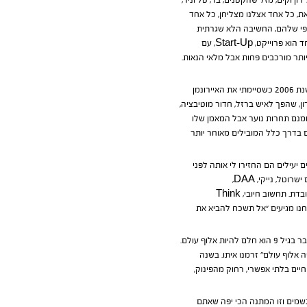
 וקים, מזל שהקטנים, בר, טל וניר,
את, כל אחד אצלנו מצליחן, כל אחד
יופי שלהם, החשיבה הלא שגרתית
שלהם, העצמאות שלהם, היצירתיות, הרצונות שלהם..הרב תחומיות שיש לנו בבית רדיו, אנימציה, ארכיטקטורה, ספורט, כל אחד הוא פרוייקט, Start-Up, עם
לאי אתגרים מורכבים יותר מורכבים פחות אבל מלאי הנאות.
אני לא יודע מה יהיה מחר לקראת השעה 09:00 בערב לערך, אבל זה מחזיר אותי לשנת 2006 כשסיימתי את האיירונמן
ון, שהפך לאיש ברזל, חדור מוטיבציה,
ומנם תחרות נוער אבל המאמן שלו
 בדרך כלל המובילים מאוחר יותר
יעילים הם החזירו לי אותה לפני
הטיסת קישור. הראש ממשיך מה יהיה אם…, מה עם העבודה שאני מפסיד, כמה הוצאות, איך יהיה…., אני חושב על השותפים ישרוטל, נייקי, DAA,
אגינטק,SmartClub איך תהיה התגובה להצלחה או להיפך, מתרכז ואז אני לאט לאט חוזר למנטרה של גבי שבסוף תמיד עובדת. תחשוב חיובי, Think
י כששמע שאנחנו מגיעים “אל תשכח להביא את
להיות מצליחן זה קודם כל לחלום. רון חולם וחי את החלום שלו. כבר בגיל 9 הוא חלם להיות אלוף עולם.
 אלוף עולם” זרמנו איתו. בשנה
ר עד גלאי 19. עם השתעבדות מטורפת לאורך חיים בלתי אפשרי, רחוק מהפינוק,
שמים וזו המתנה הכי יפה שאתם