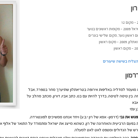
ון
ים בנוער
מקום ראשון
רמון
וא מועמד למדליה באליפות אירופה בטריאתלון שתיערך מחר בספרד, אבל
 בין טיסה לטיסה, בדרך להיות עם בנו, כתב אביו, דורון, מכתב מהלב על
בא
ן עמי
גוש את גבי
(דרמון- אמא של רון י.ב.ע) ויחד אנחנו ממשיכים לפונטורדה,
 בפעם הרביעית והאחרונה של רון, כשהוא מייצג את ישראל ומתמודד על התואר של אלוף אי
רש של הגדולים ומטפס לאט לאט למעלה.