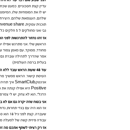
לפני שבוע שום דבר עוד לא היה ס
עדיין קצת חסכוניים. כמעט שכחת
יש לו את המומחיות שלו, המיומנ
תוכנית עסקית, Miles
venue share
גבי ואני מחולקים ל 5 חלקים כל אחד, מעבד 5 ליבות בתפוקה מלאה.
אז זהו נחזור להתרגשות לפני הת
הראשון שלי. אני מתרגש אפילו יו
מחודד, ממוקד, עם מאמן צמוד ש
אמר שהדרך לתהילה עוברת גם שם
בעלית ברמה העולמית)
עוד 48 שעות הראש עובד ללא הפסקה ערבוביה של מחשבות.
הדגל”, הוא לא צחק. יש לי צמר
אני בטוח שזה יקרה גם אם לא בנ
אז הוא היה עם בגדי תחרות, גדול
עבודה פיזית קשה של למעלה מ 5 שעות ביום, טיסות בעולם לבד
אז רק רציתי לשתף אתכם מה זה