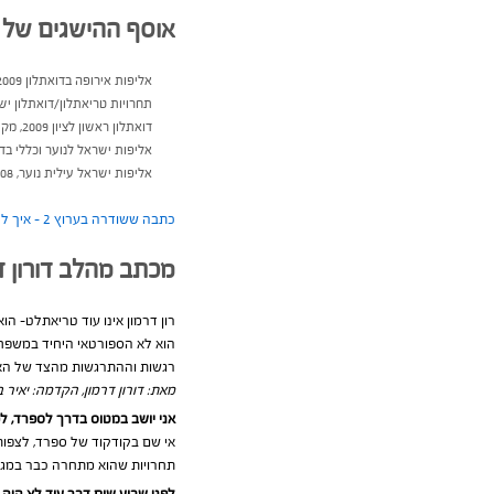
אוסף ההישגים של ר
אליפות אירופה בדואתלון 2009 – מקום 12
תחרויות טריאתלון/דואתלון ישראל 2009 – מקומות ראשונ
דואתלון ראשון לציון 2009, מקום ראשון נוער, מקום שלישי בוגרים
אליפות ישראל לנוער וכללי בדואתלון, 2009 – 
אליפות ישראל עילית נוער, 2008 – מקום ראשון
כתבה ששודרה בערוץ 2 – איך להצליח בשישה שיעורים
מכתב מהלב דורון ד
רון דרמון אינו עוד טריאתלט- ה
הוא לא הספורטאי היחיד במשפחה.
רגשות וההתרגשות מהצד של הא
מאת: דורון דרמון, הקדמה: יאיר ב
אני יושב במטוס בדרך לספרד, לפ
אי שם בקודקוד של ספרד, לצפות
תחרויות שהוא מתחרה כבר במג