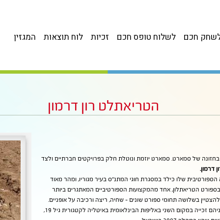
שחק חכם
לשלוח טופס חכם
זכיות
לוח תוצאות
המגזין
הטריאתלט רון דרמון
בחזונה של סמארט. סמארט יוזמת ונוטלת חלק בפרויקטים חברתיים ולצד
ן דרמון.
 הקריירה הספורטיבית שלו כילד במסגרת חוגי המתנ”ס בעיר מגוריו, ומהר מאוד
ספורט הטריאתלון, אחד מהמקצועות הספורטיביים המאתגרים ביותר
טיין בשלושה תחומי ספורט שונים – שחיה, ריצה ורכיבה על אופניים.
רון מציג הישגים גדולים בענף, ביניהם זכייה במקום השני באליפות הבינלאומית באיטליה לקטגורית גיל 19,