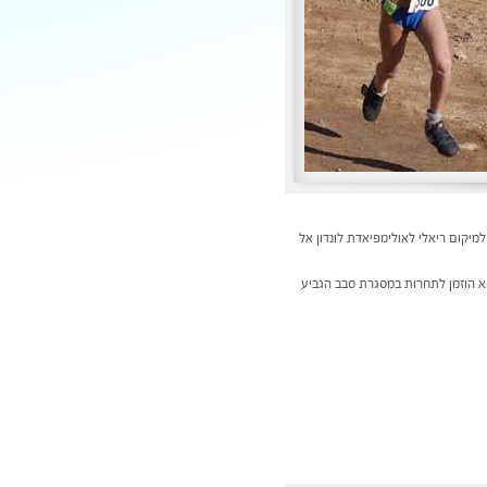
מיקום ריאלי לאולימפיאדת לונדון אל
 בעל פוטנציאל גבוה לקראת אולימפיאדת ריו ב- 2016, כחלק מהכרה זו הוא הוזמן לתחרות במסגרת סבב הגביע