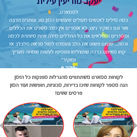
יעקב מודיעין עילית
לסמארט,
כמה מילים לאנשים מעולים שעושים המון טוב ונותנים הרבה
אור וגם כשקיר ניצב לא אומרים אין מצב משנים את הכללים
ומסדרים וממלאים את כל החללים מילה אחת מיוחדת לכמה
וכמה... שנתנו פשוט את הלב ונעמדנו למול מראה מלבלב אז
קחו מאיתנו ברכה שתצליחו ותוסיפו לעשות שמחה מעריך
ומוקיר”
-יעקב פ.
לקוחות סמארט משתתפים מהגרלות מפנקות כל הזמן
הנה מספר לקוחות שזכו בדירות, מכוניות, חופשות ועוד המון
פרסים שווים!