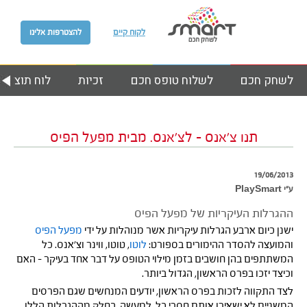
לקוח קיים
להצטרפות אלינו
לשחק חכם
לשלוח טופס חכם
זכיות
לוח תוצאות
תנו צ’אנס – לצ’אנס. מבית מפעל הפיס
19/06/2013
ע״י PlaySmart
ההגרלות העיקריות של מפעל הפיס
ישנן כיום ארבע הגרלות עיקריות אשר מנוהלות על ידי
מפעל הפיס
והמועצה להסדר ההימורים בספורט:
לוטו
, טוטו, ווינר וצ’אנס. כל
המשתתפים בהן חושבים בזמן מילוי הטופס על דבר אחד בעיקר – האם
וכיצד יזכו בפרס הראשון, הגדול ביותר.
לצד התקווה לזכות בפרס הראשון, יודעים המנחשים שגם הפרסים
המשניים לא ישאירו אותם חסרי כל. למעשה, בחלק מההגרלות הללו