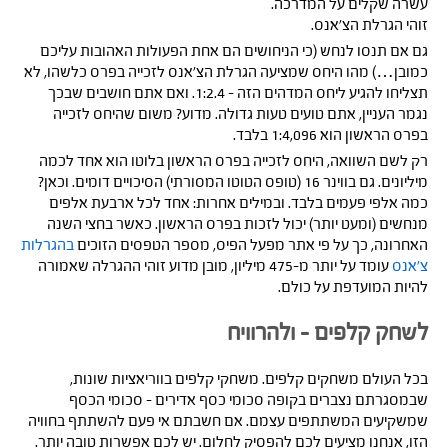
עשרה שקלים על המדרכה.
זוהי הגרלת הצ’אנס.
גם אם תנסו לנחש (כי הניחושים הם אחת הפעולות האהובות עליכם
כמובן…) מהו היחס שמציעה הגרלת הצ’אנס לזכייה בפרס כלשהו, לא
תצליחו להגיע ליחס המדהים הזה – 1:2.4. ואם אתם חושבים שבכך
נגמר העניין, אתם טועים טעות גדולה. מדוע? משום שהיחס לזכייה
בפרס הראשון הוא 1:4,096 בלבד.
רק לשם השוואה, היחס לזכייה בפרס הראשון בלוטו הוא אחד לכמה
מיליונים. גם בווינר 16 (טופס הטוטו המסורתי) הסיכויים דומים. וכאן?
כמה אלפי פעמים בלבד. ובמילים אחרות: אחד לכל ארבעת אלפים
מנחשים (ומעט יותר) יכול לזכות בפרס הראשון. כאשר בחצי השנה
האחרונה, כך על פי אתר מפעל הפיס, מספר הטפסים הזוכים
בהגרלות
צ’אנס
עומד על יותר מ-475 מיליון, מובן מדוע זוהי ההגרלה שאמורה
להיות המועדפת על כולם.
לשחק קלפים – ולהרוויח
בכל העולם משחקים קלפים. משחקי קלפים בווריאציות שונות,
שבמסגרתם נצברים בקופה סכומי כסף אדירים – סכומי הכסף
שמשקיעים המשתתפים עצמם. אם חשבתם אי פעם להשתתף בחוויה
הזו, אנחנו מציעים לכם להפסיק לחלום. יש לכם אפשרות טובה יותר.