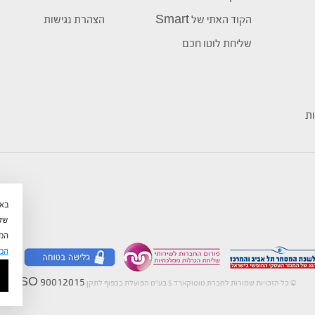
הקוד האתי של Smart
הצהרת נגישות
שליחת לוטו חכם
ות
שלי
המש
המ
ISO 90012015
©
כל הזכויות שמורות לחברת טוטוקארד 5 בע"מ הפועלת בכפוף לתקן