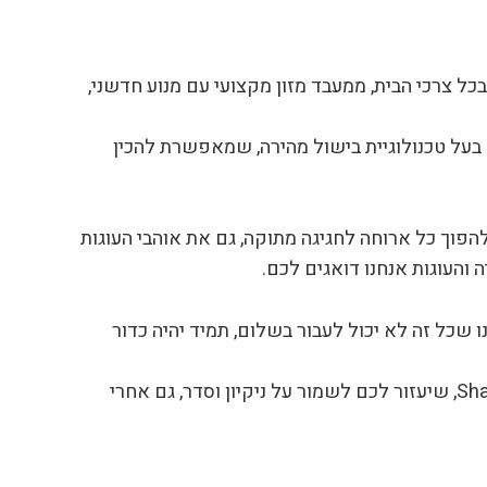
כשירי חשמל שידאגו לטפל בכל צרכי הבית, ממעבד מזון מקצועי עם מנוע חדשני,
לארוחה ואת המנות הראשונות, הזוכים יקבלו גם את מכשיר הנינגה Speedi, מכשיר זה בעל טכנולוגיית בישול מהירה, שמאפשרת להכין
הובה עליהם לקינוח, ולהפוך כל ארוחה לחגיגה מתוקה, גם את אוהבי העוגות
והעוגות אנחנו דואגים לכם.
 שכל זה לא יכול לעבור בשלום, תמיד יהיה כדור
אל דאגה, גם בתחום הניקיון דאגנו לזוכים, אחרי כל הבישולים והבלגן שכרוך בכך מגיע השואב שוטף המתקדם של Shark, שיעזור לכם לשמור על ניקיון וסדר, גם אחרי