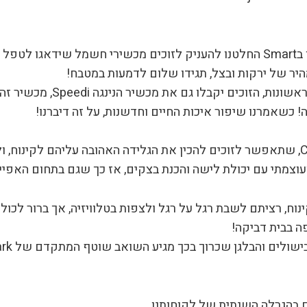
כחלק מהקונספט של שדרוג חייהם של הזוכים, אנחנו בSmart החלטנו להעניק לזוכים מ
היר של ירקות ובצל, תגידו שלום לדמעות במטבח!
בנוסף, לאחר הכנת כל התשתית 
 כשאמרנו שיפור איכות החיים וחדשנות, על זה דיברנו!
כמובן שאסור לשכוח את מכונת הגלידה Creami Ninja, שתאפשר לזוכים להכין את הגלידה הא
וצמתי עם יכולת לישה והכנת בצקים, אז כך שגם בתחום האפייה 
ח, רציתם לשבת רגל על רגל ולצפות בטלוויזיה, אך ברור לכולנו
 בבית דביקה!
ם בהגרלה השנתית של לקוחותנו.