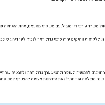
 משרד עורכי דין מוביל, עם משקיף מטעמם, תחת ההנחיות של
לקוחות וותיקים יהיה סיכוי גדול יותר לזכור, לפי דירוג כי ככ
ויבים להמשיך, לשפר ולהציע ערך גדול יותר, ולהבטיח שחוויית
תר! זאת הזדמנות מצוינת להצטרף למשפחת Smart ולקבל את כל הטוב שיש לנו להציע לכם