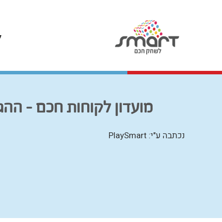
ל
מועדון לקוחות חכם – ההגרלה השנתית של Smart: ח
נכתבה ע"י: PlaySmart