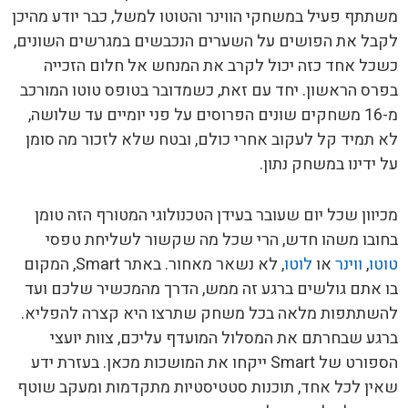
משתתף פעיל במשחקי הווינר והטוטו למשל, כבר יודע מהיכן
לקבל את הפושים על השערים הנכבשים במגרשים השונים,
כשכל אחד כזה יכול לקרב את המנחש אל חלום הזכייה
בפרס הראשון. יחד עם זאת, כשמדובר בטופס טוטו המורכב
מ-16 משחקים שונים הפרוסים על פני יומיים עד שלושה,
לא תמיד קל לעקוב אחרי כולם, ובטח שלא לזכור מה סומן
על ידינו במשחק נתון.
מכיוון שכל יום שעובר בעידן הטכנולוגי המטורף הזה טומן
בחובו משהו חדש, הרי שכל מה שקשור לשליחת טפסי
טוטו
,
ווינר
או
לוטו
, לא נשאר מאחור. באתר Smart, המקום
בו אתם גולשים ברגע זה ממש, הדרך מהמכשיר שלכם ועד
להשתתפות מלאה בכל משחק שתרצו היא קצרה להפליא.
ברגע שבחרתם את המסלול המועדף עליכם, צוות יועצי
הספורט של Smart ייקחו את המושכות מכאן. בעזרת ידע
שאין לכל אחד, תוכנות סטטיסטיות מתקדמות ומעקב שוטף