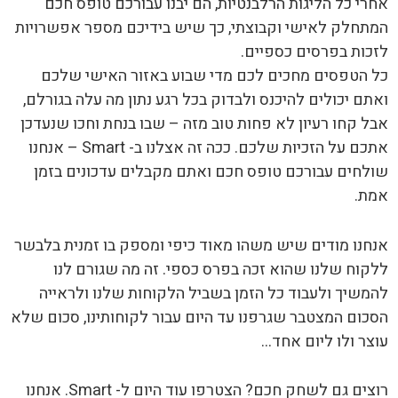
אחרי כל הליגות הרלבנטיות, הם יבנו עבורכם טופס חכם
המתחלק לאישי וקבוצתי, כך שיש בידיכם מספר אפשרויות
לזכות בפרסים כספיים.
כל הטפסים מחכים לכם מדי שבוע באזור האישי שלכם
ואתם יכולים להיכנס ולבדוק בכל רגע נתון מה עלה בגורלם,
אבל קחו רעיון לא פחות טוב מזה – שבו בנחת וחכו שנעדכן
אתכם על הזכיות שלכם. ככה זה אצלנו ב- Smart – אנחנו
שולחים עבורכם טופס חכם ואתם מקבלים עדכונים בזמן
אמת.
אנחנו מודים שיש משהו מאוד כיפי ומספק בו זמנית בלבשר
ללקוח שלנו שהוא זכה בפרס כספי. זה מה שגורם לנו
להמשיך ולעבוד כל הזמן בשביל הלקוחות שלנו ולראייה
הסכום המצטבר שגרפנו עד היום עבור לקוחותינו, סכום שלא
עוצר ולו ליום אחד…
רוצים גם לשחק חכם? הצטרפו עוד היום ל- Smart. אנחנו