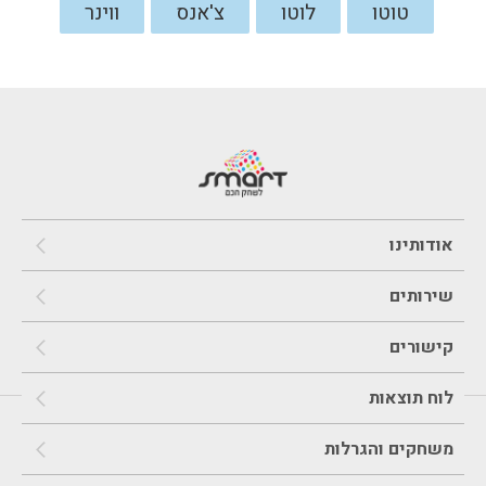
טוטו
לוטו
צ'אנס
ווינר
אודותינו
שירותים
קישורים
לוח תוצאות
משחקים והגרלות