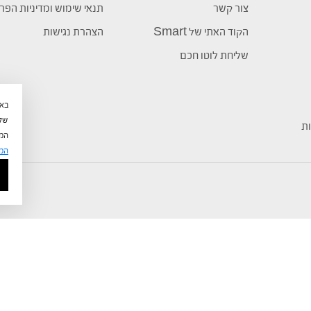
צור קשר
תנאי שימוש ומדיניות הפר
הקוד האתי של Smart
הצהרת נגישות
שליחת לוטו חכם
שלי
ות
המש
המ
ISO 90012015
©
כל הזכויות שמורות לחברת טוטוקארד 5 בע"מ הפועלת בכפוף לתקן