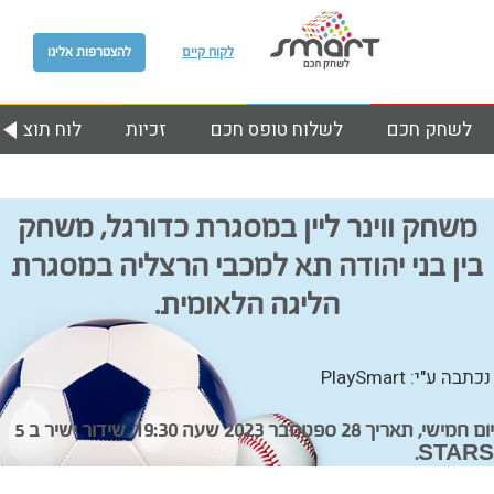
לקוח קיים
להצטרפות אלינו
לשחק חכם
לשלוח טופס חכם
זכיות
לוח תוצאות
משחק ווינר ליין במסגרת כדורגל, משחק
בין בני יהודה תא למכבי הרצליה במסגרת
הליגה הלאומית.
נכתבה ע"י: PlaySmart
יום חמישי, תאריך 28 ספטמבר 2023 שעה 19:30. שידור ישיר ב 5
STARS.