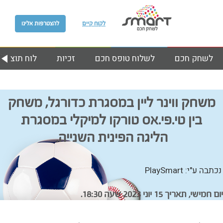
לקוח קיים
להצטרפות אלינו
לשחק חכם
לשלוח טופס חכם
זכיות
לוח תוצאות
משחק ווינר ליין במסגרת כדורגל, משחק
בין טי.פי.אס טורקו למיקלי במסגרת
הליגה הפינית השנייה.
נכתבה ע"י: PlaySmart
יום חמישי, תאריך 15 יוני 2023 שעה 18:30.