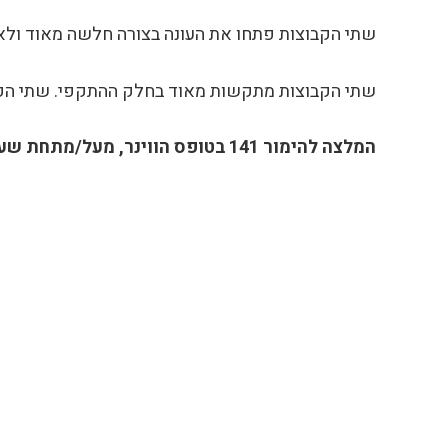
שתי הקבוצות פתחו את העונה בצורה חלשה מאוד ולאחר 9 מחזורים הן סוגרות את הטבלה עם מאזן גרו
שתי הקבוצות מתקשות מאוד בחלק ההתקפי. שתי הקבוצות ביחד כובשות בממוצע כ 1.5 שערים למשח
המלצה להימור 141 בטופס הווינר, מעל/מתחת שערים (2.5), סימון 2.