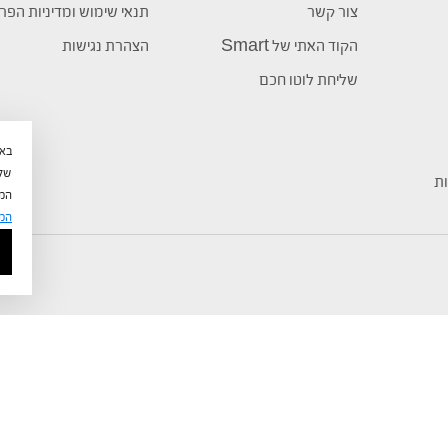
צור קשר
תנאי שימוש ומדיניות הפר
הקוד האתי של Smart
הצהרת נגישות
שליחת לוטו חכם
שלי
ות
המש
המ
ISO 90012015
©
כל הזכויות שמורות לחברת טוטוקארד 5 בע"מ הפועלת בכפוף לתקן