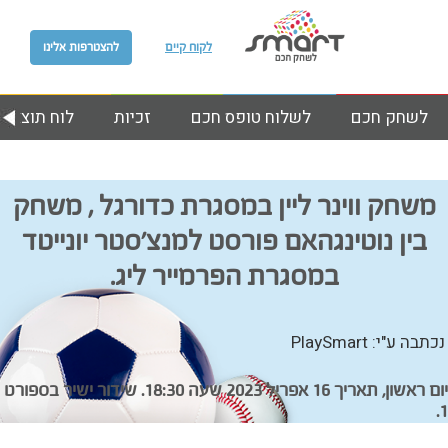
לקוח קיים
להצטרפות אלינו
לשחק חכם
לשלוח טופס חכם
זכיות
לוח תוצאות
משחק ווינר ליין במסגרת כדורגל , משחק
בין נוטינגהאם פורסט למנצ’סטר יונייטד
במסגרת הפרמייר ליג.
נכתבה ע"י: PlaySmart
יום ראשון, תאריך 16 אפריל 2023 שעה 18:30. שידור ישיר בספורט
1.