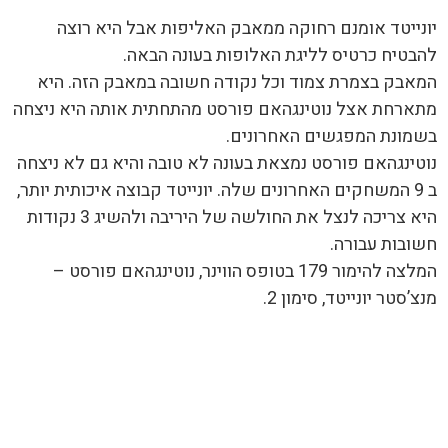
יונייטד אומנם רחוקה ממאבק האליפות אבל היא רוצה
להבטיח כרטיס לליגת האלופות בעונה הבאה.
המאבק בצמרת צמוד וכל נקודה חשובה במאבק הזה. היא
מתארחת אצל נוטינגהאם פורסט מהתחתית אותה היא ניצחה
בשמונת המפגשים האחרונים.
נוטינגהאם פורסט נמצאת בעונה לא טובה והיא גם לא ניצחה
ב 9 המשחקים האחרונים שלה. יונייטד קבוצה איכותית יותר,
היא צריכה לנצל את החולשה של היריבה ולהשיג 3 נקודות
חשובות עבורה.
המלצה להימור 179 בטופס הווינר, נוטינגהאם פורסט –
מנצ’סטר יונייטד, סימון 2.