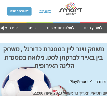
לקוח קיים
להצטרפות אלינו
לשחק חכם
לשלוח טופס חכם
זכיות
לוח תוצאות
משחק ווינר ליין במסגרת כדורגל , משחק
בין באייר לברקוזן לסט. גילואה במסגרת
הליגה האירופית.
נכתבה ע"י: PlaySmart
יום חמישי, תאריך 13 אפריל 2023 שעה 22:00.