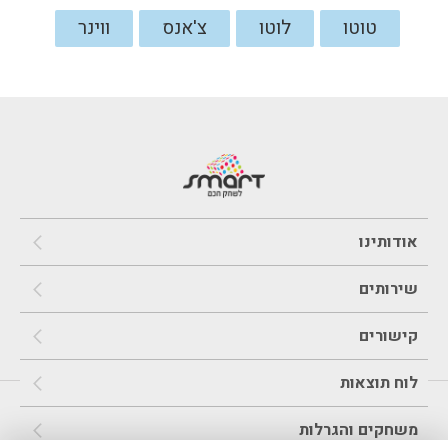
טוטו
לוטו
צ'אנס
ווינר
אודותינו
שירותים
קישורים
לוח תוצאות
משחקים והגרלות