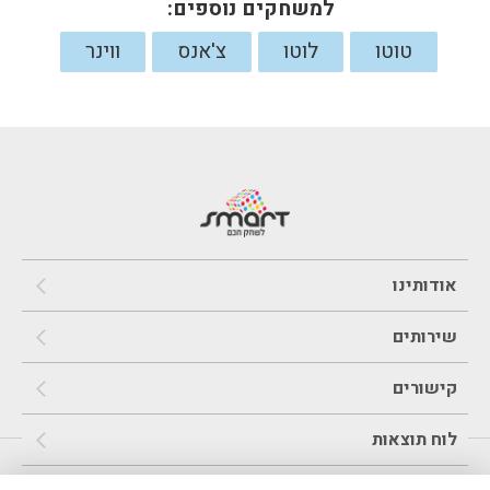
למשחקים נוספים:
טוטו
לוטו
צ'אנס
ווינר
אודותינו
שירותים
קישורים
לוח תוצאות