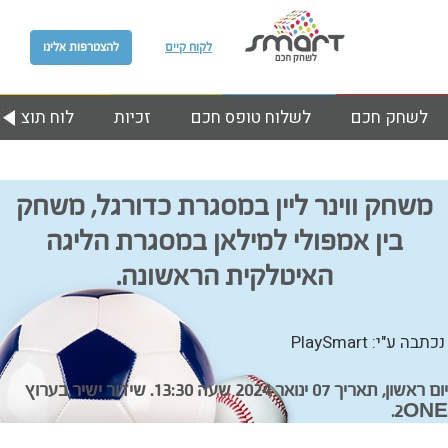
לקוח קיים
להצטרפות אלינו
לשחק חכם
לשלוח טופס חכם
זכיות
לוח תוצאות
משחק ווינר ליין במסגרת כדורגל, משחק
בין אמפולי למילאן במסגרת הליגה
האיטלקית הראשונה.
נכתבה ע"י: PlaySmart
יום ראשון, תאריך 07 ינואר 2024 שעה 13:30. שידור ישיר בערוץ
2ONE.