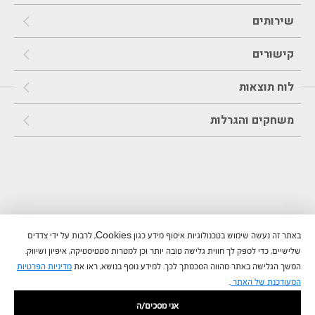
שירותים
קישורים
לוח תוצאות
משחקים והגרלות
באתר זה נעשה שימוש בטכנולוגיות איסוף מידע כגון Cookies, לרבות על ידי צדדים
שלישיים, כדי לספק לך חווית גלישה טובה יותר וכן למטרות סטטיסטיקה, איפיון ושיווק.
המשך הגלישה באתר מהווה הסכמתך לכך. למידע נוסף בנושא, ראו את
מדיניות הפרטיות
המעודכנת של האתר
.
אני מסכים/ה
©
כל הזכויות שמורות לחברת טוטוקארד 5 בע"מ הפועלת בכפוף לתקן
ISO 90012015