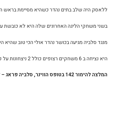
ללאסק היה שלב בתים נהדר כשהיא מסיימת בראש הב
בשני משחקי הליגה האחרונים שלה היא לא כובשת עם
מנגד סלביה מגיעה בכושר נהדר אולי הכי טוב שהיא הית
היא נציחה ב 6 משחקים רצופים כולל 2 ניצחונות על פנרבחצה בשלב הקודם. בבית סלביה צריכה להשיג ניצחון שיתן לה מקדמה לקראת השלב הבא.
המלצה להימור 142 בטופס הווינר, סלביה פראג – לאסק לינץ, סימון 1.