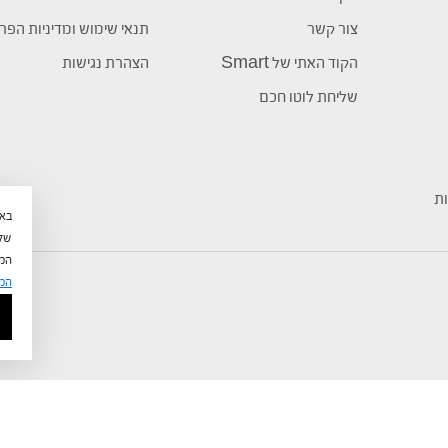
צור קשר
תנאי שימוש ומדיניות הפר
הקוד האתי של Smart
הצהרת נגישות
שליחת לוטו חכם
ות
שלי
המש
המ
ISO 90012015
©
כל הזכויות שמורות לחברת טוטוקארד 5 בע"מ הפועלת בכפוף לתקן