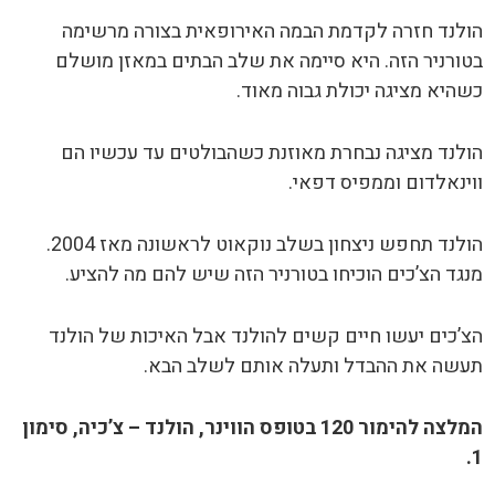
הולנד חזרה לקדמת הבמה האירופאית בצורה מרשימה
בטורניר הזה. היא סיימה את שלב הבתים במאזן מושלם
כשהיא מציגה יכולת גבוה מאוד.
הולנד מציגה נבחרת מאוזנת כשהבולטים עד עכשיו הם
ווינאלדום וממפיס דפאי.
הולנד תחפש ניצחון בשלב נוקאוט לראשונה מאז 2004.
מנגד הצ’כים הוכיחו בטורניר הזה שיש להם מה להציע.
הצ’כים יעשו חיים קשים להולנד אבל האיכות של הולנד
תעשה את ההבדל ותעלה אותם לשלב הבא.
המלצה להימור 120 בטופס הווינר, הולנד – צ’כיה, סימון
1.