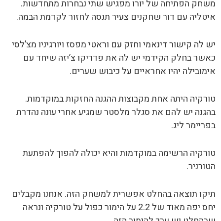
משחק הפתיחה של יורו מפגיש שתי נבחרות מתחדשות.
איטליה עם דור שחקנים צעיר תנסה לחזור לקדמת הבמה.
יש לה קישור דינאמי וחזק עם וראטי מפסז ויורגיניו מצ’לסי
כאשר בחלק הקידמי יש לה את פדריקו צ’יזה שיחד עם
אימובילה יהיו אחראיים על כיבוש שערים.
טורקיה היתה אחת מקבוצות ההגנה החזקות במוקדמות.
בהגנה יש להם את סגלר מלסטר שמגיע אחרי עונה נהדרת
בפריימר ליג.
טורקיה הרשימה במוקדמות והיא יכולה להפוך להפתעת
הטורניר.
תיקו תוצאה בהחלט אפשרית למשחק הזה. אנחנו מקבלים
יחס יפה מאוד של 2.2 על הימור כפול על טורקיה ונראה
שבהחלט יש ערך להימור הזה.