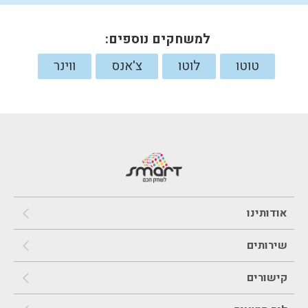
למשחקים נוספים:
טוטו
לוטו
צ'אנס
ווינר
אודותינו
שירותים
קישורים