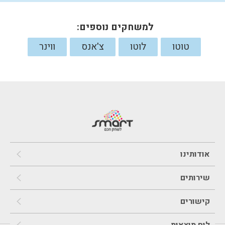
למשחקים נוספים:
טוטו
לוטו
צ'אנס
ווינר
אודותינו
שירותים
קישורים
לוח תוצאות