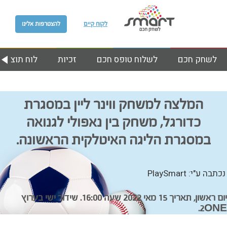
לקוח קיים
להצטרפות אלינו
לשחק חכם
לשלוח טופס חכם
זכיות
לוח תוצאות
המלצה למשחק ווינר ליין במסגרת
כדורגל, משחק בין נאפולי לגנואה
במסגרת הליגה האיטלקית הראשונה.
נכתבה ע"י: PlaySmart
יום ראשון, תאריך 15 מאי 2022 שעה 16:00. שידור ישי בערוץ
2ONE.