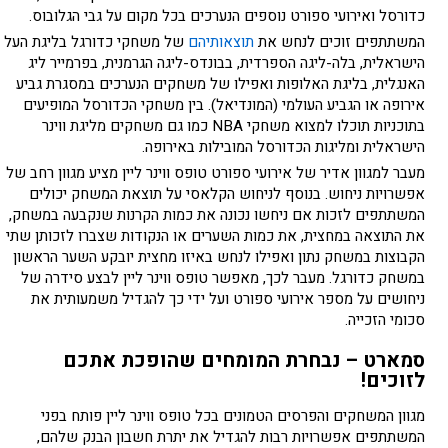
כדורסל ואירועי ספורט נוספים הנערכים בכל מקום על גבי הגלובוס.
המשתתפים זוכים לנחש את
תוצאותיהם
של משחקי כדורגל בליגת העל
הישראלית, בלה-ליגה הספרדית, בבונדס-ליגה הגרמנית, בפרמייר ליג
האנגלית, בליגת האלופות ואפילו של משחקים הנערכים במסגרת גביע
אירופה או הגביע העולמי (המונדיאל). בין משחקי הכדורסל המופיעים
בתוכניות תוכלו למצוא משחקי NBA כמו גם משחקים מליגת ווינר
הישראלית ומליגות הכדורסל המובילות באירופה.
מעבר למגוון אדיר של אירועי ספורט טופס ווינר ליין מציע מגוון רחב של
אפשרויות ניחוש. בנוסף לניחוש הקלאסי על תוצאת המשחק יכולים
המשתתפים לזכות אם ניחשו נכונה את כמות הקרנות שנקבעה במשחק,
את התוצאה במחצית, את כמות השערים או הנקודות שצברו לזכותן שתי
הקבוצות במשחק נתון ואפילו לנחש באיזו מחצית יובקע השער הראשון
במשחק כדורגל. מעבר לכך, מאפשר טופס ווינר ליין לבצע סידרה של
ניחושים על מספר אירועי ספורט ועל ידי כך להגדיל משמעותית את
סכומי הזכייה.
סמארט – נבחרת המומחים שהופכת אתכם
לזוכים!
מגוון המשחקים והפרסים הטמונים בכל טופס ווינר ליין פותח בפני
המשתתפים אפשרויות רבות להגדיל את יתרת חשבון הבנק שלהם,