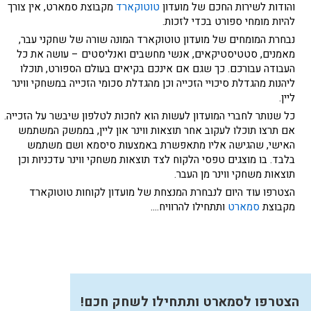
והודות לשירות החכם של מועדון
טוטוקארד
מקבוצת סמארט, אין צורך
להיות מומחי ספורט בכדי לזכות.
נבחרת המומחים של מועדון טוטוקארד המונה שורה של שחקני עבר,
מאמנים, סטטיסטיקאים, אנשי מחשבים ואנליסטים – עושה את כל
העבודה עבורכם. כך שגם אם אינכם בקיאים בעולם הספורט, תוכלו
ליהנות מהגדלת סיכויי הזכייה וכן מהגדלת סכומי הזכייה במשחקי ווינר
ליין.
כל שנותר לחברי המועדון לעשות הוא לחכות לטלפון שיבשר על הזכייה.
אם תרצו תוכלו לעקוב אחר תוצאות ווינר און ליין, בממשק המשתמש
האישי, שהגישה אליו מתאפשרת באמצעות סיסמא ושם משתמש
בלבד. בו מוצגים טפסי הלקוח לצד תוצאות משחקי ווינר עדכניות וכן
תוצאות משחקי ווינר מן העבר.
הצטרפו עוד היום לנבחרת המנצחת של מועדון לקוחות טוטוקארד
מקבוצת
סמארט
ותתחילו להרוויח….
הצטרפו לסמארט ותתחילו לשחק חכם!